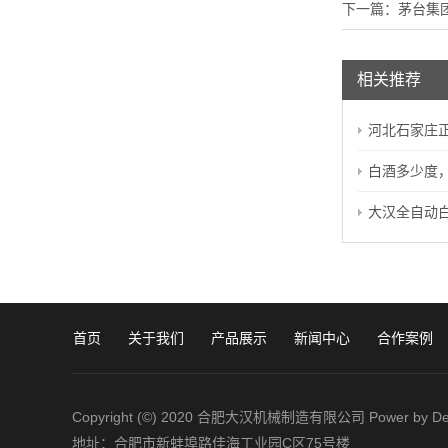
下一篇：
茅台集
相关推荐
河北石家庄
白酒多少度
大汉全自动
首页
关于我们
产品展示
新闻中心
合作案例
Copyright (©) 2020 合肥大汉机械制造有限公司
Power by D
地址：合肥市新蚌埠路佳海工业园C区75号楼