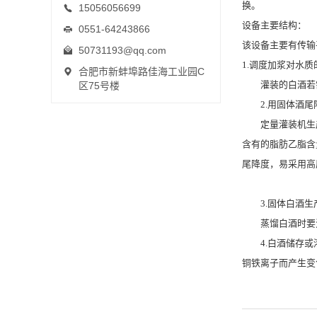
换。
15056056699
设备主要结构：
0551-64243866
该设备主要有传输
50731193@qq.com
1.调度加浆对水质
合肥市新蚌埠路佳海工业园C
灌装的白酒若需
区75号楼
2.用固体酒尾
定量灌装机生产
含有的脂肪乙脂含
尾降度，易采用高
3.固体白酒生
蒸馏白酒时要注
4.白酒储存或灌
铜铁离子而产生变