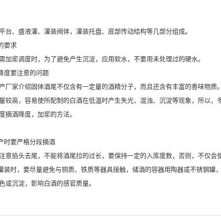
平台、盛液灌、灌装阀体，灌装托盘、底部传动结构等几部分组成。
的要求
加浆调度时，为了避免产生沉淀，应用软水，不要用未处理过的硬水。
降度要注意的问题
厂家介绍固体酒尾不仅含有一定量的酒精分子，而且还含有丰富的香味物质。
量较高，容易使所配制的白酒在低温时产生失光、混浊、沉淀等现象，所以，
度摘酒降度，加浆的方法。
产时要严格分段摘酒
意掐头去尾，不能将酒尾拉的过长，要保持一定的入库度数，否则，不仅会使
装时，要尽量避免与铜质、铁质等器具接触，储酒的容器用陶器或不锈钢罐，
色或沉淀，影响白酒的感官质量。