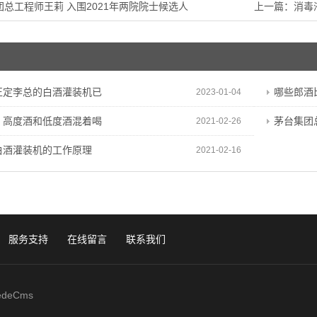
团总工程师王莉 入围2021年两院院士候选人
上一篇：
消毒
正定李总的白酒灌装机已
哪些郎酒
2023-01-04
，高度酒和低度酒混着喝
茅台集团
2021-02-26
白酒灌装机的工作原理
2021-02-16
服务支持
在线留言
联系我们
edeCms